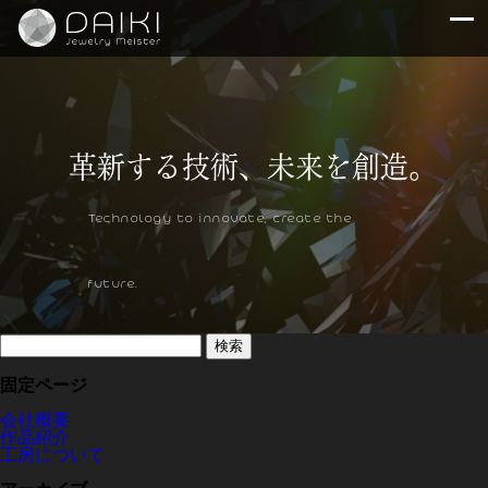
Technology to innovate, create the
future.
検
索:
固定ページ
会社概要
作品紹介
工房について