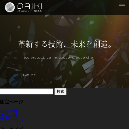
Technology to innovate, create the
future.
検
索:
固定ページ
会社概要
作品紹介
工房について