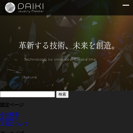
Technology to innovate, create the
future.
検
索:
固定ページ
会社概要
作品紹介
工房について