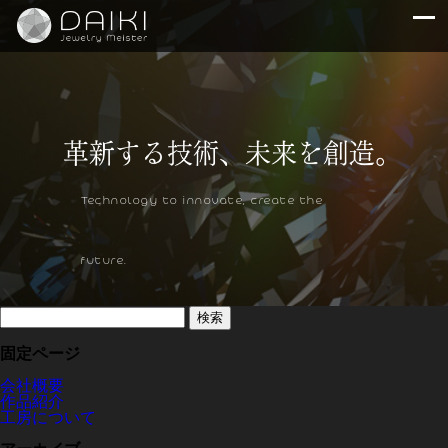
Technology to innovate, create the
future.
検
索:
固定ページ
会社概要
作品紹介
工房について