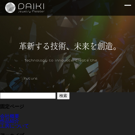
Technology to innovate, create the
future.
検
索:
固定ページ
会社概要
作品紹介
工房について