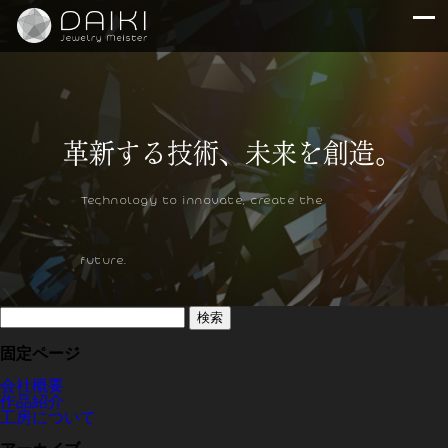
Technology to innovate, create the
future.
検
索:
固定ページ
会社概要
作品紹介
工房について