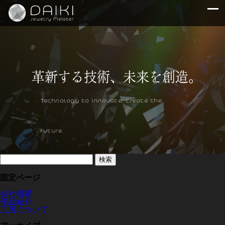
Technology to innovate, create the
future.
検
索:
固定ページ
会社概要
作品紹介
工房について