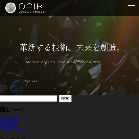
Technology to innovate, create the
future.
検
索:
固定ページ
会社概要
作品紹介
工房について