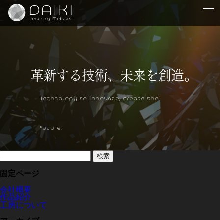
Technology to innovate, create the
future.
検
索:
固定ページ
会社概要
作品紹介
工房について