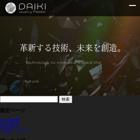
Technology to innovate, create the
future.
検
索:
固定ページ
会社概要
作品紹介
工房について