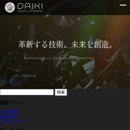
Technology to innovate, create the
future.
検
索:
固定ページ
会社概要
作品紹介
工房について