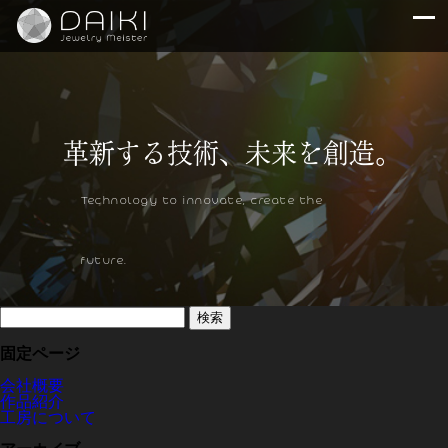
Technology to innovate, create the
future.
検
索:
固定ページ
会社概要
作品紹介
工房について