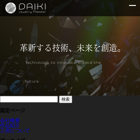
Technology to innovate, create the
future.
検
索:
固定ページ
会社概要
作品紹介
工房について