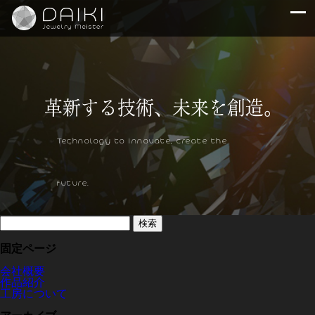
Technology to innovate, create the
future.
検
索:
固定ページ
会社概要
作品紹介
工房について