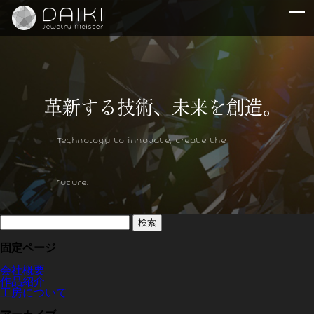
Technology to innovate, create the
future.
検
索:
固定ページ
会社概要
作品紹介
工房について