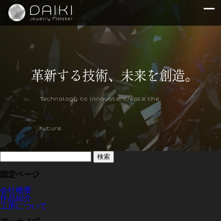
Technology to innovate, create the
future.
検
索:
固定ページ
会社概要
作品紹介
工房について