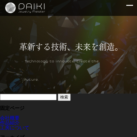
Technology to innovate, create the
future.
検
索:
固定ページ
会社概要
作品紹介
工房について