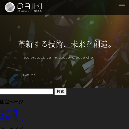
Technology to innovate, create the
future.
検
索:
固定ページ
会社概要
作品紹介
工房について