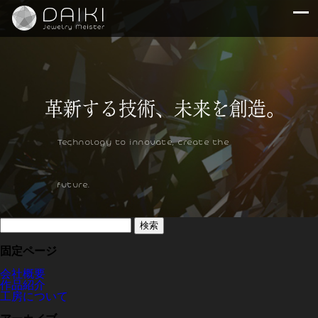
Technology to innovate, create the
future.
検
索:
固定ページ
会社概要
作品紹介
工房について